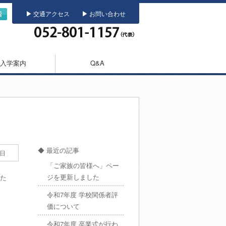
▶
▶
交通アクセス
お問い合わせ
入学案内
Q&A
◆ 最近の記事
8日
「ご家族の皆様へ」ペー
ジを更新しました
た
令和7年度 学校関係者評
価について
令和7年度 卒業式が行わ