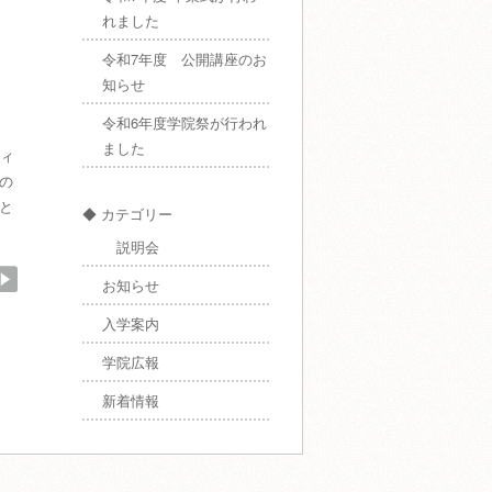
れました
令和7年度 公開講座のお
知らせ
令和6年度学院祭が行われ
ました
ィ
の
と
◆ カテゴリー
説明会
お知らせ
入学案内
学院広報
新着情報